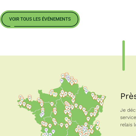
VOIR TOUS LES ÉVÉNEMENTS
Prè
Je déco
service
relais 