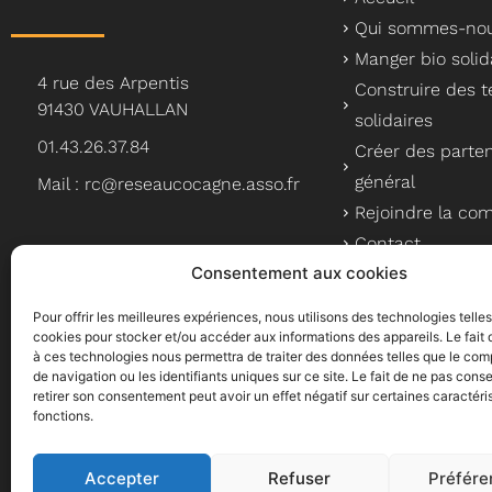
Qui sommes-nou
Manger bio solid
4 rue des Arpentis
Construire des te
91430 VAUHALLAN
solidaires
01.43.26.37.84
Créer des parten
général
Mail : rc@reseaucocagne.asso.fr
Rejoindre la c
Contact
Consentement aux cookies
Pour offrir les meilleures expériences, nous utilisons des technologies telle
cookies pour stocker et/ou accéder aux informations des appareils. Le fait 
à ces technologies nous permettra de traiter des données telles que le co
Le Réseau Cocagne, un a
de navigation ou les identifiants uniques sur ce site. Le fait de ne pas conse
retirer son consentement peut avoir un effet négatif sur certaines caractéri
fonctions.
Accepter
Refuser
Préfére