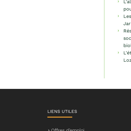
L'a
po
Les
Jar
Ré
soc
bio
L'é
Lo
LIENS UTILES
Offres d’emploi