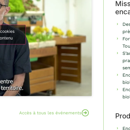
Miss
enc
Des
prè
 cookies
contenu
For
Tou
S’a
pra
sem
Enc
bio
Enc
bio
Accès à tous les événements
Prod
Enc