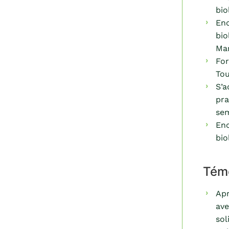
bio
Enc
bio
Mar
For
Tou
S’a
pra
sem
Enc
bio
Tém
Apr
ave
sol