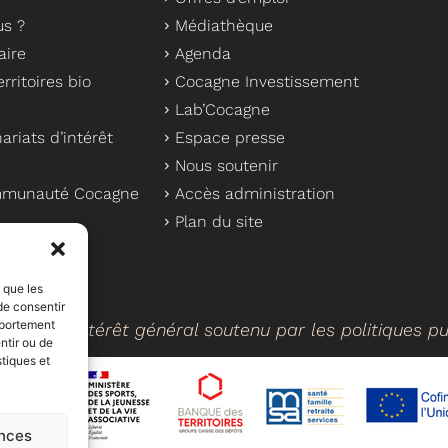
s ?
Médiathèque
aire
Agenda
rritoires bio
Cocagne Investissement
Lab’Cocagne
ariats d’intérêt
Espace presse
Nous soutenir
ommunauté Cocagne
Accès administration
Plan du site
s que les
de consentir
mportement
cteur d’intérêt général soutenu par les politiques p
ntir ou de
stiques et
nces