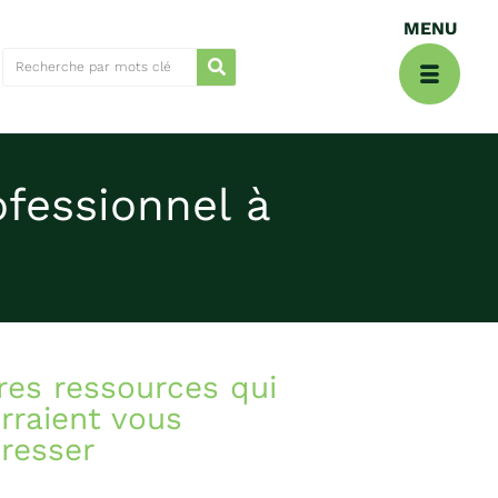
fessionnel à
res ressources qui
rraient vous
éresser