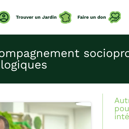
Trouver un Jardin
Faire un don
compagnement sociopro
ologiques
Aut
pou
int