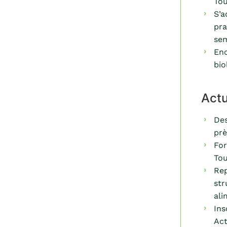
Tou
S’a
pra
sem
Enc
bio
Act
Des
prè
For
Tou
Rep
str
ali
Ins
Act