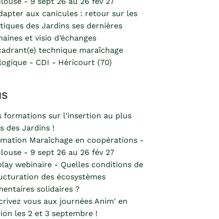
louse - 9 sept 26 au 26 fév 27
dapter aux canicules : retour sur les
tiques des Jardins ses dernières
aines et visio d’échanges
adrant(e) technique maraîchage
logique - CDI - Héricourt (70)
us
 formations sur l'insertion au plus
s des Jardins !
mation Maraîchage en coopérations -
louse - 9 sept 26 au 26 fév 27
lay webinaire - Quelles conditions de
ucturation des écosystèmes
mentaires solidaires ?
crivez vous aux journées Anim' en
ion les 2 et 3 septembre !