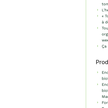
to
L'h
« T
à d
Tou
org
we
Ça
Prod
Enc
bio
Enc
bio
Mar
For