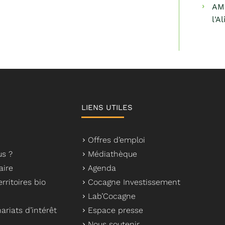
AMI
l'A
LIENS UTILES
Offres d’emploi
s ?
Médiathèque
aire
Agenda
rritoires bio
Cocagne Investissement
Lab’Cocagne
ariats d’intérêt
Espace presse
Nous soutenir