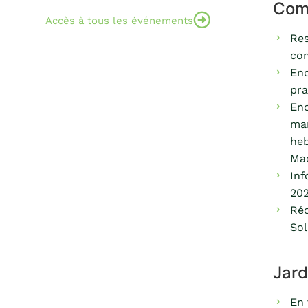
Comm
Accès à tous les événements
Res
com
Enq
pra
Enc
mar
he
Mac
Inf
202
Réc
Sol
Jard
En 