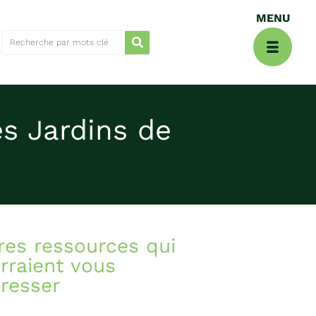
s Jardins de
res ressources qui
rraient vous
éresser