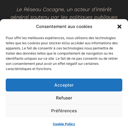
Le Réseau Cocagne, un acteur d’intérêt
général soutenu par les politiques publiques
Consentement aux cookies
Pour offrir les meilleures expériences, nous utilisons des technologies
telles que les cookies pour stocker et/ou accéder aux informations des
©
2026
- Réseau Cocagne -
Site web réalisé par Ethicweb
appareils. Le fait de consentir à ces technologies nous permettra de
Mentions légales
traiter des données telles que le comportement de navigation ou les
identifiants uniques sur ce site. Le fait de ne pas consentir ou de retirer
son consentement peut avoir un effet négatif sur certaines
caractéristiques et fonctions.
Accepter
Refuser
Préférences
Espace
Trouver un
Faire un don
adhérent
jardin
Cookie Policy