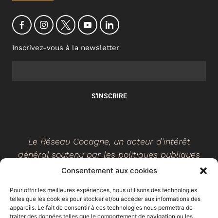
Inscrivez-vous à la newsletter
S'INSCRIRE
Le Réseau Cocagne, un acteur d’intérêt
général soutenu par les politiques publiques
Consentement aux cookies
Pour offrir les meilleures expériences, nous utilisons des technologies
telles que les cookies pour stocker et/ou accéder aux informations des
©
2026
- Réseau Cocagne -
Site web réalisé par Ethicweb
appareils. Le fait de consentir à ces technologies nous permettra de
Mentions légales
traiter des données telles que le comportement de navigation ou les