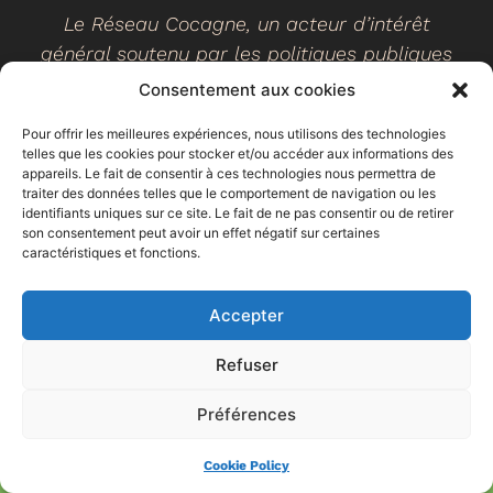
Le Réseau Cocagne, un acteur d’intérêt
général soutenu par les politiques publiques
Consentement aux cookies
Pour offrir les meilleures expériences, nous utilisons des technologies
telles que les cookies pour stocker et/ou accéder aux informations des
©
2026
- Réseau Cocagne -
Site web réalisé par Ethicweb
appareils. Le fait de consentir à ces technologies nous permettra de
Mentions légales
traiter des données telles que le comportement de navigation ou les
identifiants uniques sur ce site. Le fait de ne pas consentir ou de retirer
son consentement peut avoir un effet négatif sur certaines
caractéristiques et fonctions.
Accepter
Refuser
Préférences
Espace
Trouver un
Faire un don
adhérent
jardin
Cookie Policy