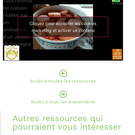
Tuto recette
de cuisine
réalisé par
un
Cliquez pour accepter les cookies
animateur
marketing et activer ce contenu
d'un Jardin
de Cocagne
Accès à toutes les ressources
Accès à tous les événements
Autres ressources qui
pourraient vous intéresser