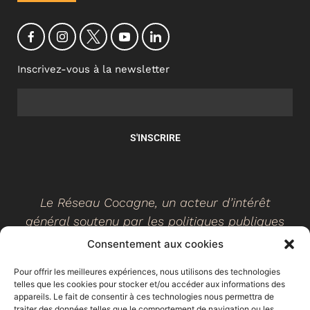
Inscrivez-vous à la newsletter
S'INSCRIRE
Le Réseau Cocagne, un acteur d’intérêt
général soutenu par les politiques publiques
Consentement aux cookies
Pour offrir les meilleures expériences, nous utilisons des technologies
telles que les cookies pour stocker et/ou accéder aux informations des
©
2026
- Réseau Cocagne -
Site web réalisé par Ethicweb
appareils. Le fait de consentir à ces technologies nous permettra de
Mentions légales
traiter des données telles que le comportement de navigation ou les