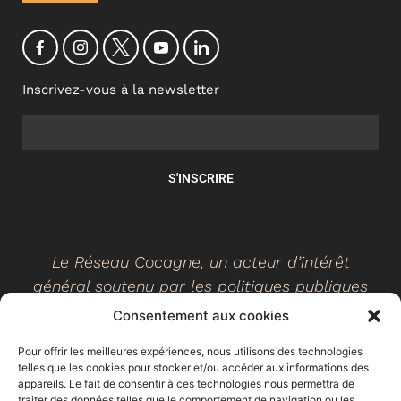
Inscrivez-vous à la newsletter
S'INSCRIRE
Le Réseau Cocagne, un acteur d’intérêt
général soutenu par les politiques publiques
Consentement aux cookies
Pour offrir les meilleures expériences, nous utilisons des technologies
telles que les cookies pour stocker et/ou accéder aux informations des
©
2026
- Réseau Cocagne -
Site web réalisé par Ethicweb
appareils. Le fait de consentir à ces technologies nous permettra de
Mentions légales
traiter des données telles que le comportement de navigation ou les