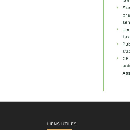
com
S’a
pra
sem
Les
tax
Pub
s'a
CR 
ani
Ass
LIENS UTILES