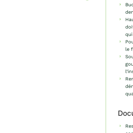
Bud
dem
Ha
doi
qui
Pou
le 
Sou
gou
l’i
Ren
dém
qua
Docu
Res