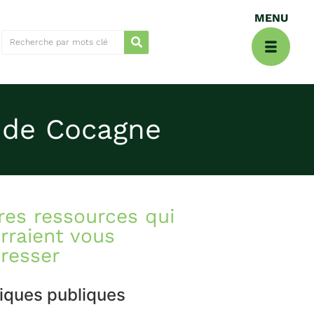
s de Cocagne
res ressources qui
rraient vous
éresser
tiques publiques