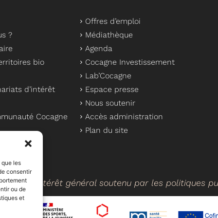
Offres d’emploi
s ?
Médiathèque
aire
Agenda
rritoires bio
Cocagne Investissement
Lab’Cocagne
ariats d’intérêt
Espace presse
Nous soutenir
ommunauté Cocagne
Accès administration
Plan du site
s que les
de consentir
mportement
cteur d’intérêt général soutenu par les politiques p
ntir ou de
stiques et