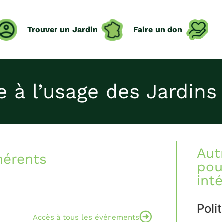
Trouver un Jardin
Faire un don
 à l’usage des Jardin
Aut
hérents
pou
int
Poli
Accès à tous les événements