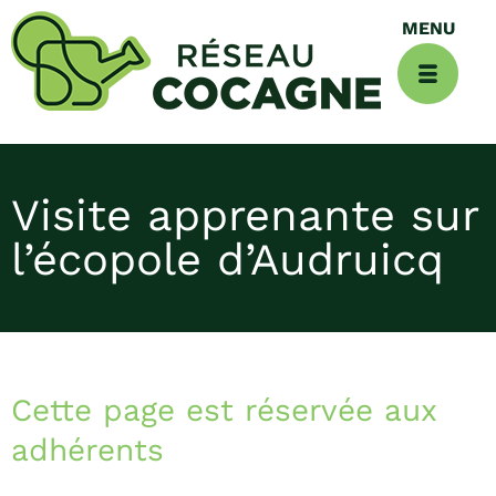
Visite apprenante sur
l’écopole d’Audruicq
Cette page est réservée aux
adhérents