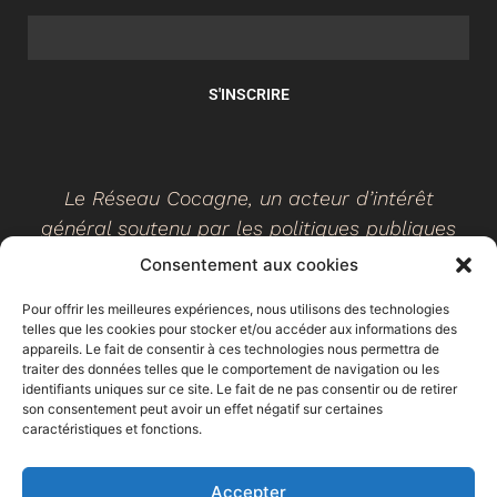
S'INSCRIRE
Le Réseau Cocagne, un acteur d’intérêt
général soutenu par les politiques publiques
Consentement aux cookies
Pour offrir les meilleures expériences, nous utilisons des technologies
telles que les cookies pour stocker et/ou accéder aux informations des
©
2026
- Réseau Cocagne -
Site web réalisé par Ethicweb
appareils. Le fait de consentir à ces technologies nous permettra de
Mentions légales
traiter des données telles que le comportement de navigation ou les
identifiants uniques sur ce site. Le fait de ne pas consentir ou de retirer
son consentement peut avoir un effet négatif sur certaines
caractéristiques et fonctions.
Accepter