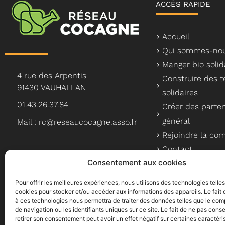
ACCÈS RAPIDE
Accueil
Qui sommes-nou
Manger bio solid
4 rue des Arpentis
Construire des te
91430 VAUHALLAN
solidaires
01.43.26.37.84
Créer des parten
général
Mail : rc@reseaucocagne.asso.fr
Rejoindre la c
Contact
Consentement aux cookies
Pour offrir les meilleures expériences, nous utilisons des technologies telle
cookies pour stocker et/ou accéder aux informations des appareils. Le fait 
à ces technologies nous permettra de traiter des données telles que le co
Le Réseau Cocagne, un a
de navigation ou les identifiants uniques sur ce site. Le fait de ne pas conse
retirer son consentement peut avoir un effet négatif sur certaines caractéri