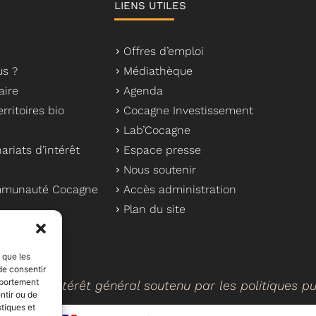
LIENS UTILES
Offres d’emploi
s ?
Médiathèque
aire
Agenda
rritoires bio
Cocagne Investissement
Lab’Cocagne
ariats d’intérêt
Espace presse
Nous soutenir
ommunauté Cocagne
Accès administration
Plan du site
s que les
de consentir
mportement
cteur d’intérêt général soutenu par les politiques p
ntir ou de
stiques et