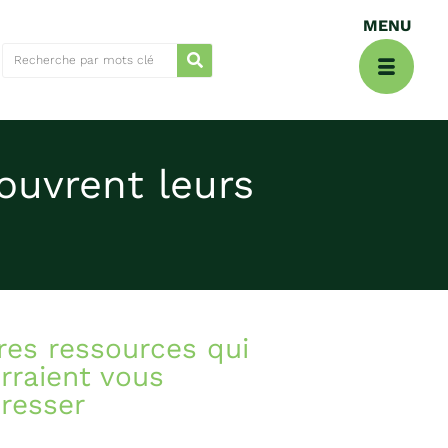
ouvrent leurs
res ressources qui
rraient vous
éresser