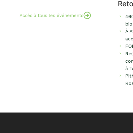
Ret
Accès à tous les événements
460
bio
À A
acc
FO
Res
com
à T
Pit
Ros