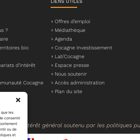
LIENS UTILES
Offres d’emploi
s ?
Médiathèque
aire
Agenda
rritoires bio
Cocagne Investissement
Lab’Cocagne
ariats d’intérêt
Espace presse
Nous soutenir
ommunauté Cocagne
Accès administration
Plan du site
s que les
de consentir
mportement
cteur d’intérêt général soutenu par les politiques p
ntir ou de
stiques et