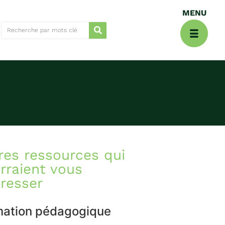
res ressources qui
rraient vous
éresser
mation pédagogique