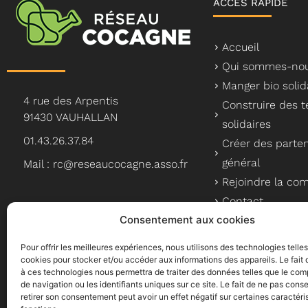
ACCÈS RAPIDE
Accueil
Qui sommes-nou
Manger bio solid
4 rue des Arpentis
Construire des te
91430 VAUHALLAN
solidaires
01.43.26.37.84
Créer des parten
général
Mail : rc@reseaucocagne.asso.fr
Rejoindre la c
Contact
Consentement aux cookies
Pour offrir les meilleures expériences, nous utilisons des technologies telle
cookies pour stocker et/ou accéder aux informations des appareils. Le fait 
à ces technologies nous permettra de traiter des données telles que le co
Le Réseau Cocagne, un a
de navigation ou les identifiants uniques sur ce site. Le fait de ne pas conse
retirer son consentement peut avoir un effet négatif sur certaines caractéri