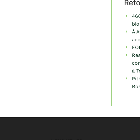
Ret
460
bio
À A
acc
FO
Res
com
à T
Pit
Ros