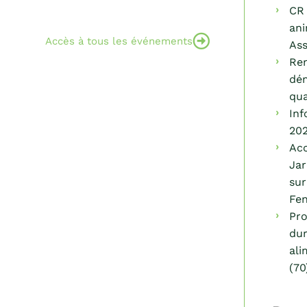
CR 
ani
Accès à tous les événements
Ass
Ren
dém
qua
Inf
202
Acc
Jar
sur
Fen
Pro
dur
ali
(70