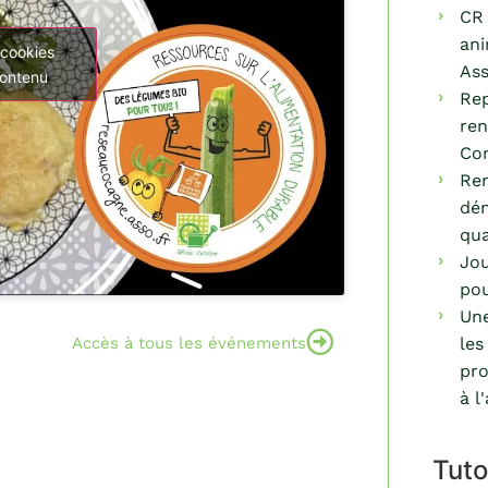
CR 
ani
 cookies
Ass
contenu
Rep
ren
Co
Ren
dém
qua
Jou
pou
Une
Accès à tous les événements
les
pro
à l
Tuto