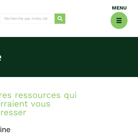
e
res ressources qui
rraient vous
éresser
ine