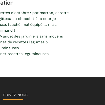
ation
ettes d'octobre : potimarron, carotte
gâteau au chocolat à la courge
ssé, fauché, mal équipé … mais
urmand !
Manuel des jardiniers sans moyens
net de recettes légumes &
gumineuses
net recettes légumineuses
SUIVEZ-NOUS