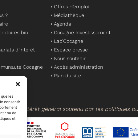
Offres d’emploi
s ?
Médiathèque
aire
Agenda
rritoires bio
Cocagne Investissement
Lab’Cocagne
ariats d’intérêt
Espace presse
Nous soutenir
ommunauté Cocagne
Accès administration
Plan du site
s que les
de consentir
mportement
cteur d’intérêt général soutenu par les politiques p
ntir ou de
stiques et