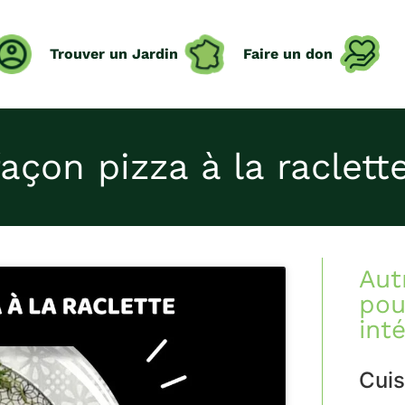
Trouver un Jardin
Faire un don
açon pizza à la raclett
Aut
pou
int
Cuis