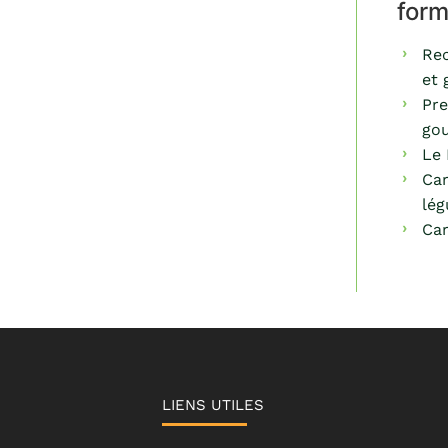
form
Rec
et 
Pre
go
Le 
Car
lé
Car
LIENS UTILES