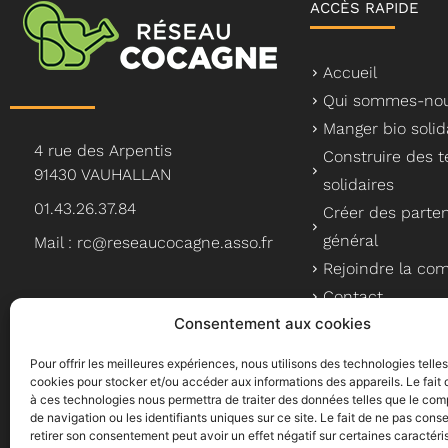
ACCÈS RAPIDE
Accueil
Qui sommes-nou
Manger bio solid
4 rue des Arpentis
Construire des te
91430 VAUHALLAN
solidaires
01.43.26.37.84
Créer des parten
général
Mail : rc@reseaucocagne.asso.fr
Rejoindre la c
Contact
Consentement aux cookies
Pour offrir les meilleures expériences, nous utilisons des technologies telle
cookies pour stocker et/ou accéder aux informations des appareils. Le fait 
à ces technologies nous permettra de traiter des données telles que le co
Le Réseau Cocagne, un a
de navigation ou les identifiants uniques sur ce site. Le fait de ne pas conse
retirer son consentement peut avoir un effet négatif sur certaines caractéri