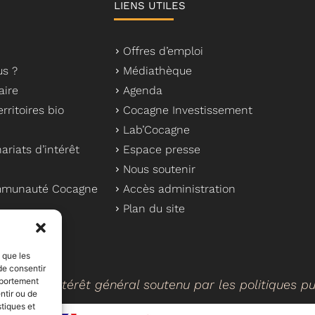
LIENS UTILES
Offres d’emploi
s ?
Médiathèque
aire
Agenda
rritoires bio
Cocagne Investissement
Lab’Cocagne
ariats d’intérêt
Espace presse
Nous soutenir
ommunauté Cocagne
Accès administration
Plan du site
s que les
de consentir
mportement
cteur d’intérêt général soutenu par les politiques p
ntir ou de
stiques et