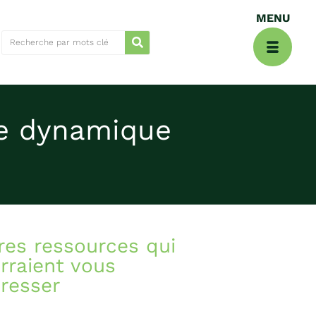
ne dynamique
res ressources qui
rraient vous
éresser