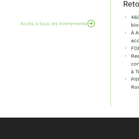
Ret
460
Accès à tous les événements
bio
À A
acc
FO
Res
com
à T
Pit
Ros