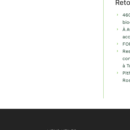
Ret
460
bio
À A
acc
FO
Res
com
à T
Pit
Ros