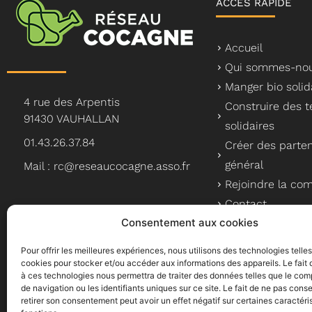
ACCÈS RAPIDE
Accueil
Qui sommes-nou
Manger bio solid
4 rue des Arpentis
Construire des te
91430 VAUHALLAN
solidaires
01.43.26.37.84
Créer des parten
général
Mail : rc@reseaucocagne.asso.fr
Rejoindre la c
Contact
Consentement aux cookies
Pour offrir les meilleures expériences, nous utilisons des technologies telle
cookies pour stocker et/ou accéder aux informations des appareils. Le fait 
à ces technologies nous permettra de traiter des données telles que le co
Le Réseau Cocagne, un a
de navigation ou les identifiants uniques sur ce site. Le fait de ne pas conse
retirer son consentement peut avoir un effet négatif sur certaines caractéri