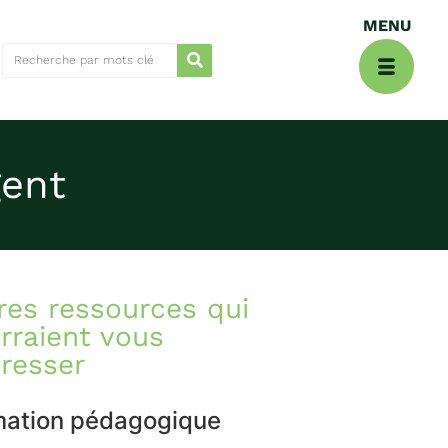
gent
res ressources qui
rraient vous
éresser
mation pédagogique