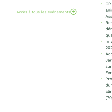
CR 
ani
Accès à tous les événements
Ass
Ren
dém
qua
Inf
202
Acc
Jar
sur
Fen
Pro
dur
ali
(70