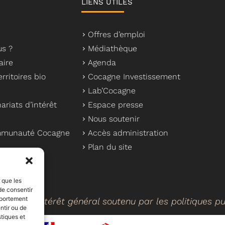
LIENS UTILES
Offres d’emploi
s ?
Médiathèque
aire
Agenda
rritoires bio
Cocagne Investissement
Lab’Cocagne
ariats d’intérêt
Espace presse
Nous soutenir
ommunauté Cocagne
Accès administration
Plan du site
s que les
de consentir
mportement
cteur d’intérêt général soutenu par les politiques p
ntir ou de
stiques et