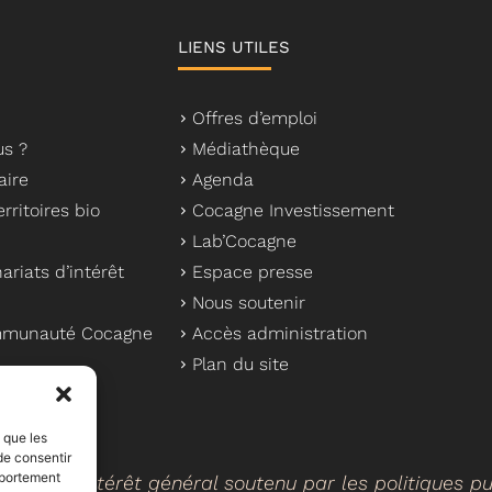
LIENS UTILES
Offres d’emploi
s ?
Médiathèque
aire
Agenda
rritoires bio
Cocagne Investissement
Lab’Cocagne
ariats d’intérêt
Espace presse
Nous soutenir
ommunauté Cocagne
Accès administration
Plan du site
s que les
de consentir
mportement
cteur d’intérêt général soutenu par les politiques p