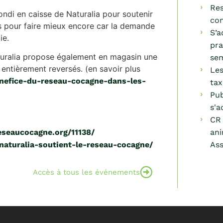
Res
rondi en caisse de Naturalia pour soutenir
com
us pour faire mieux encore car la demande
S’a
ie.
pra
aturalia propose également en magasin une
sem
 entièrement reversés. (en savoir plus
Les
nefice-du-reseau-cocagne-dans-les-
tax
Pub
s'a
CR 
eseaucocagne.org/11138/
ani
/naturalia-soutient-le-reseau-cocagne/
Ass
Accès à tous les événements