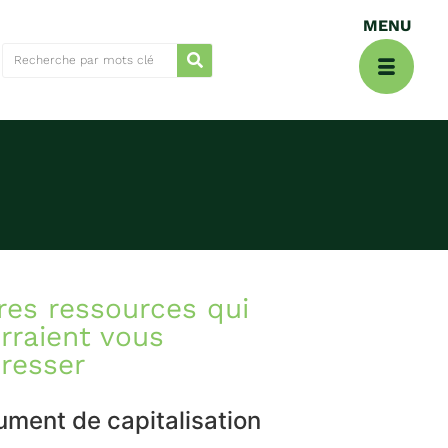
res ressources qui
rraient vous
éresser
ment de capitalisation