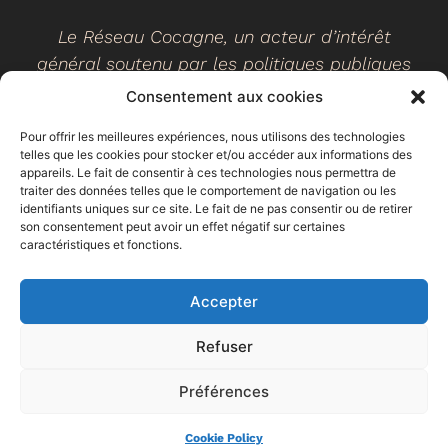
Le Réseau Cocagne, un acteur d’intérêt
général soutenu par les politiques publiques
Consentement aux cookies
Pour offrir les meilleures expériences, nous utilisons des technologies
telles que les cookies pour stocker et/ou accéder aux informations des
©
2026
- Réseau Cocagne -
Site web réalisé par Ethicweb
appareils. Le fait de consentir à ces technologies nous permettra de
Mentions légales
traiter des données telles que le comportement de navigation ou les
identifiants uniques sur ce site. Le fait de ne pas consentir ou de retirer
son consentement peut avoir un effet négatif sur certaines
caractéristiques et fonctions.
Accepter
Refuser
Préférences
Espace
Trouver un
Faire un don
adhérent
jardin
Cookie Policy