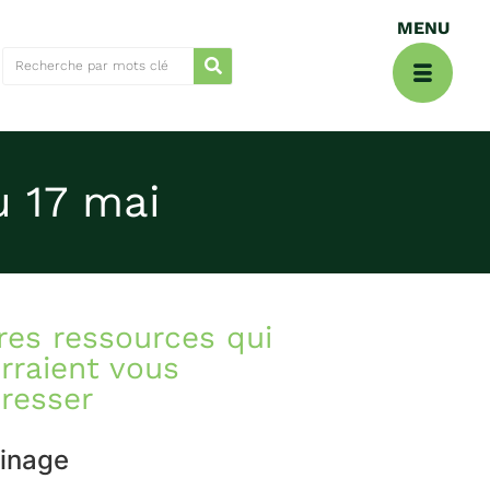
u 17 mai
res ressources qui
rraient vous
éresser
inage