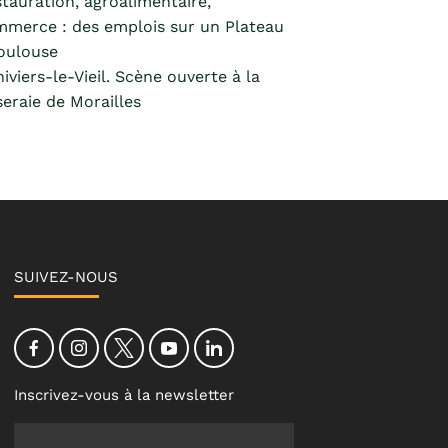
tauration, agroalimentaire,
merce : des emplois sur un Plateau
oulouse
hiviers-le-Vieil. Scène ouverte à la
eraie de Morailles
SUIVEZ-NOUS
Inscrivez-vous à la newsletter