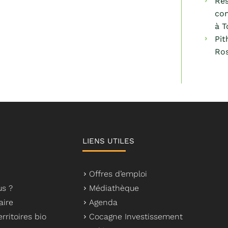
Res
com
à T
Pit
Ros
LIENS UTILES
Offres d’emploi
s ?
Médiathèque
aire
Agenda
rritoires bio
Cocagne Investissement