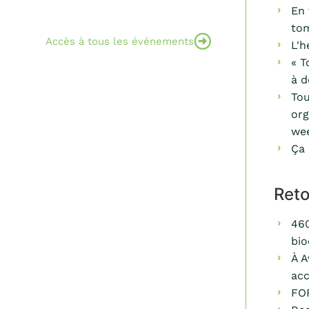
En 
to
Accès à tous les événements
L'h
« T
à d
Tou
org
we
Ça
Ret
460
bio
À A
acc
FO