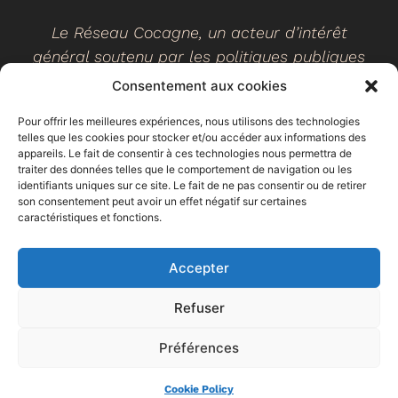
Le Réseau Cocagne, un acteur d’intérêt
général soutenu par les politiques publiques
Consentement aux cookies
Pour offrir les meilleures expériences, nous utilisons des technologies
telles que les cookies pour stocker et/ou accéder aux informations des
©
2026
- Réseau Cocagne -
Site web réalisé par Ethicweb
appareils. Le fait de consentir à ces technologies nous permettra de
Mentions légales
traiter des données telles que le comportement de navigation ou les
identifiants uniques sur ce site. Le fait de ne pas consentir ou de retirer
son consentement peut avoir un effet négatif sur certaines
caractéristiques et fonctions.
Accepter
Refuser
Préférences
Espace
Trouver un
Faire un don
adhérent
jardin
Cookie Policy