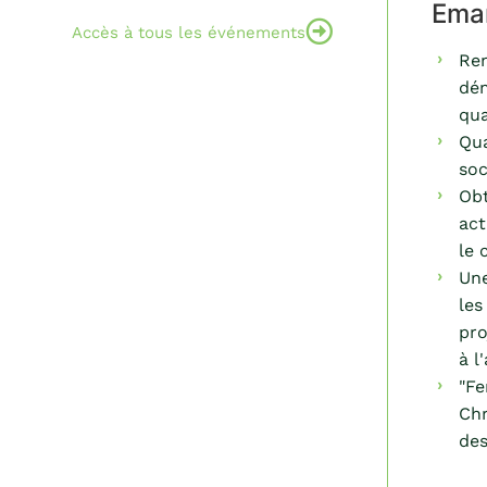
Ema
Accès à tous les événements
Ren
dém
qua
Qua
soc
Obt
act
le 
Une
les
pro
à l
"Fe
Chr
des