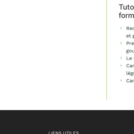
Tuto
form
Rec
et 
Pre
go
Le 
Car
lé
Car
LIENS UTILES