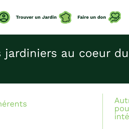
Trouver un Jardin
Faire un don
s jardiniers au coeur d
Aut
hérents
pou
int