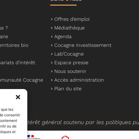
Offres d’emploi
s ?
Médiathèque
aire
Agenda
rritoires bio
Cocagne Investissement
Lab’Cocagne
ariats d’intérêt
Espace presse
Nous soutenir
ommunauté Cocagne
Accès administration
Plan du site
s que les
de consentir
mportement
cteur d’intérêt général soutenu par les politiques p
ntir ou de
stiques et