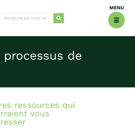
u processus de
res ressources qui
rraient vous
éresser