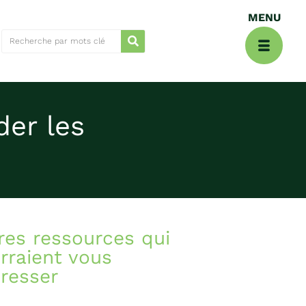
der les
res ressources qui
rraient vous
éresser