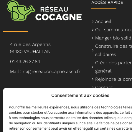
ACCÈS RAPIDE
Accueil
Qui sommes-nou
Manger bio solid
4 rue des Arpentis
Construire des te
91430 VAUHALLAN
solidaires
01.43.26.37.84
Créer des parten
général
Mail : rc@reseaucocagne.asso.fr
Rejoindre la c
Contact
Consentement aux cookies
Pour offrir les meilleures expériences, nous utilisons des technologies telle
cookies pour stocker et/ou accéder aux informations des appareils. Le fait 
à ces technologies nous permettra de traiter des données telles que le co
Le Réseau Cocagne, un a
de navigation ou les identifiants uniques sur ce site. Le fait de ne pas conse
retirer son consentement peut avoir un effet négatif sur certaines caractéri