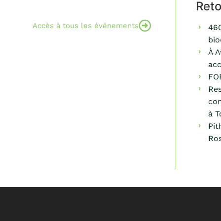
Ret
Accès à tous les événements
460
bio
À A
acc
FO
Res
com
à T
Pit
Ros