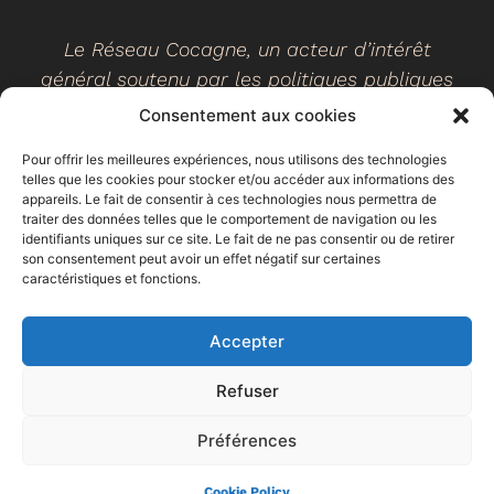
Le Réseau Cocagne, un acteur d’intérêt
général soutenu par les politiques publiques
Consentement aux cookies
Pour offrir les meilleures expériences, nous utilisons des technologies
telles que les cookies pour stocker et/ou accéder aux informations des
©
2026
- Réseau Cocagne -
Site web réalisé par Ethicweb
appareils. Le fait de consentir à ces technologies nous permettra de
Mentions légales
traiter des données telles que le comportement de navigation ou les
identifiants uniques sur ce site. Le fait de ne pas consentir ou de retirer
son consentement peut avoir un effet négatif sur certaines
caractéristiques et fonctions.
Accepter
Refuser
Préférences
Espace
Trouver un
Faire un don
adhérent
jardin
Cookie Policy