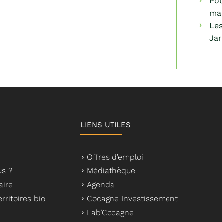
Pou
ma
Les
Jar
LIENS UTILES
Offres d’emploi
s ?
Médiathèque
aire
Agenda
rritoires bio
Cocagne Investissement
Lab’Cocagne