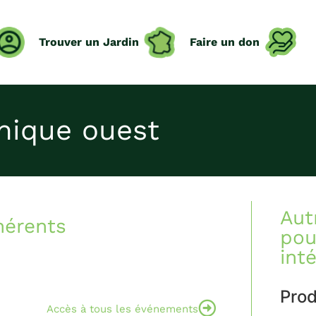
Trouver un Jardin
Faire un don
hnique ouest
Aut
hérents
pou
int
Prod
Accès à tous les événements