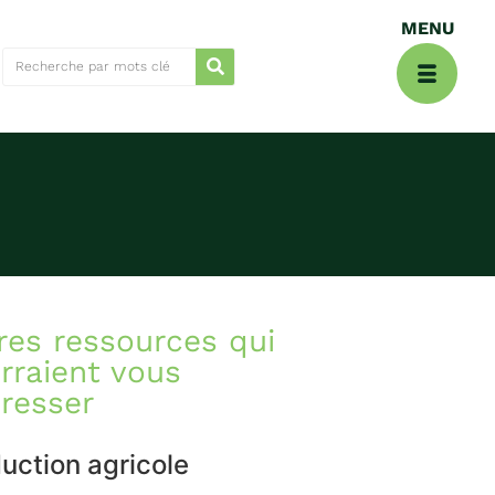
res ressources qui
rraient vous
éresser
uction agricole