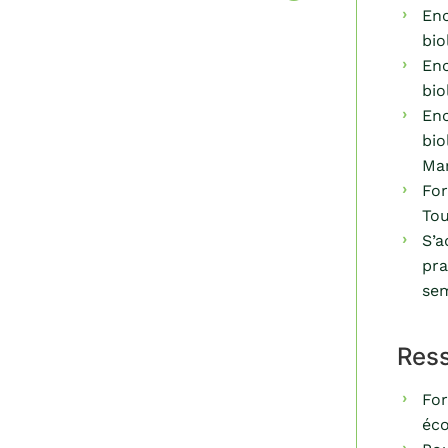
Enc
bio
Enc
bio
Enc
bio
Mar
For
Tou
S’a
pra
sem
Ress
For
éco