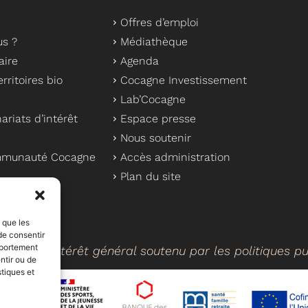
Offres d’emploi
s ?
Médiathèque
aire
Agenda
rritoires bio
Cocagne Investissement
Lab’Cocagne
ariats d’intérêt
Espace presse
Nous soutenir
ommunauté Cocagne
Accès administration
Plan du site
s que les
de consentir
mportement
cteur d’intérêt général soutenu par les politiques p
ntir ou de
stiques et