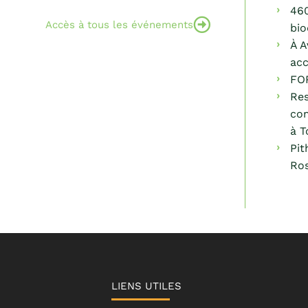
460
Accès à tous les événements
bio
À A
acc
FO
Res
com
à T
Pit
Ros
LIENS UTILES