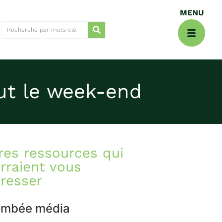
out le week-end
res ressources qui
rraient vous
éresser
ombée média