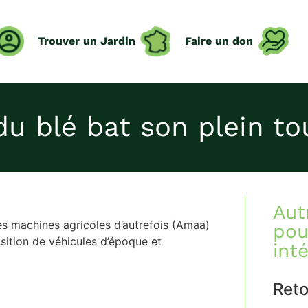
Trouver un Jardin
Faire un don
du blé bat son plein t
Aut
es machines agricoles d’autrefois (Amaa)
pou
osition de véhicules d’époque et
int
Ret