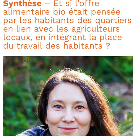
Synthèse
– Et si l'offre
alimentaire bio était pensée
par les habitants des quartiers
en lien avec les agriculteurs
locaux, en intégrant la place
du travail des habitants ?