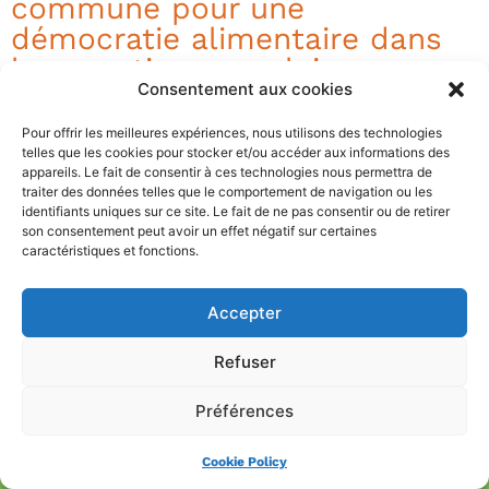
commune pour une
démocratie alimentaire dans
les quartiers populaires
Consentement aux cookies
Pour offrir les meilleures expériences, nous utilisons des technologies
telles que les cookies pour stocker et/ou accéder aux informations des
17h00
appareils. Le fait de consentir à ces technologies nous permettra de
traiter des données telles que le comportement de navigation ou les
identifiants uniques sur ce site. Le fait de ne pas consentir ou de retirer
Fin de la rencontre
son consentement peut avoir un effet négatif sur certaines
caractéristiques et fonctions.
Accepter
Infos pratiques
Refuser
Préférences
Espace
Trouver un
Faire un don
adhérent
jardin
Cookie Policy